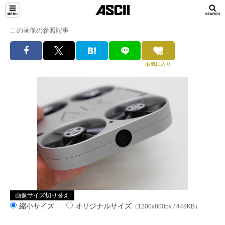
この画像の参照記事
お気に入り
画像サイズ切り替え
縮小サイズ
オリジナルサイズ
（1200x800px / 448KB）