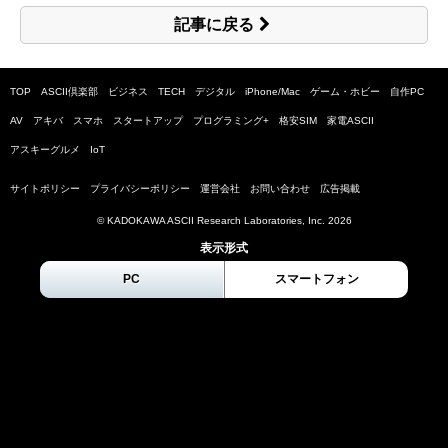
記事に戻る
TOP
ASCII倶楽部
ビジネス
TECH
デジタル
iPhone/Mac
ゲーム・ホビー
自作PC
AV
アキバ
スマホ
スタートアップ
プログラミング+
格安SIM
家電ASCII
アスキーグルメ
IoT
サイトポリシー
プライバシーポリシー
運営会社
お問い合わせ
広告掲載
© KADOKAWA ASCII Research Laboratories, Inc.
2026
表示形式
PC
スマートフォン