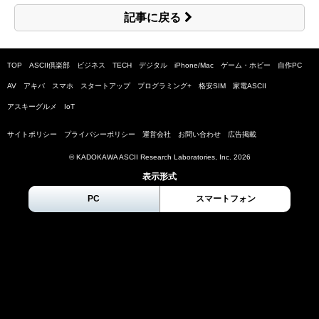
記事に戻る
TOP
ASCII倶楽部
ビジネス
TECH
デジタル
iPhone/Mac
ゲーム・ホビー
自作PC
AV
アキバ
スマホ
スタートアップ
プログラミング+
格安SIM
家電ASCII
アスキーグルメ
IoT
サイトポリシー
プライバシーポリシー
運営会社
お問い合わせ
広告掲載
© KADOKAWA ASCII Research Laboratories, Inc.
2026
表示形式
PC
スマートフォン