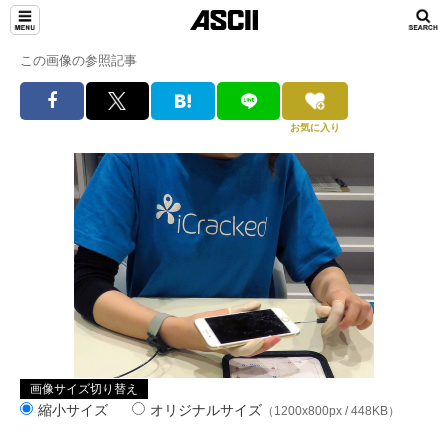
この画像の参照記事
お気に入り
画像サイズ切り替え
縮小サイズ
オリジナルサイズ
（1200x800px / 448KB）