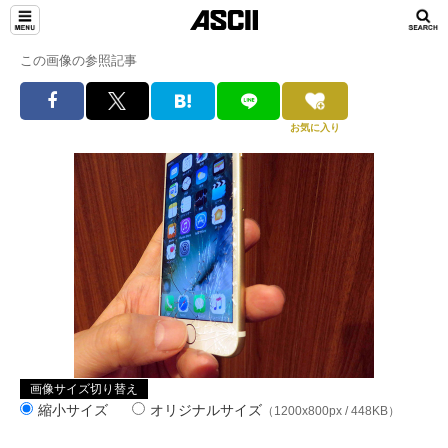
この画像の参照記事
お気に入り
画像サイズ切り替え
縮小サイズ
オリジナルサイズ
（1200x800px / 448KB）