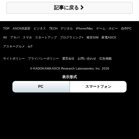
記事に戻る
TOP
ASCII倶楽部
ビジネス
TECH
デジタル
iPhone/Mac
ゲーム・ホビー
自作PC
AV
アキバ
スマホ
スタートアップ
プログラミング+
格安SIM
家電ASCII
アスキーグルメ
IoT
サイトポリシー
プライバシーポリシー
運営会社
お問い合わせ
広告掲載
© KADOKAWA ASCII Research Laboratories, Inc.
2026
表示形式
PC
スマートフォン