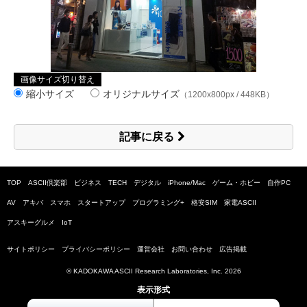
画像サイズ切り替え
縮小サイズ
オリジナルサイズ
（1200x800px / 448KB）
記事に戻る
TOP
ASCII倶楽部
ビジネス
TECH
デジタル
iPhone/Mac
ゲーム・ホビー
自作PC
AV
アキバ
スマホ
スタートアップ
プログラミング+
格安SIM
家電ASCII
アスキーグルメ
IoT
サイトポリシー
プライバシーポリシー
運営会社
お問い合わせ
広告掲載
© KADOKAWA ASCII Research Laboratories, Inc.
2026
表示形式