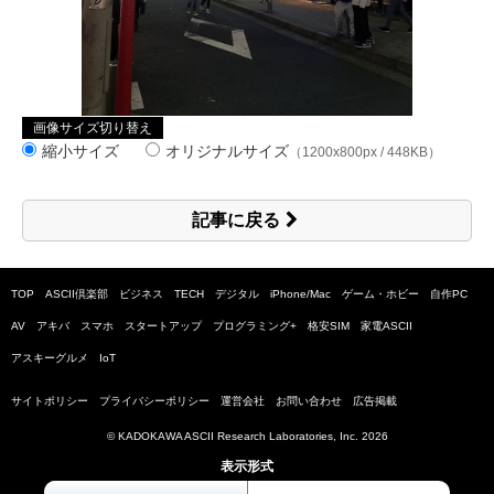
画像サイズ切り替え
縮小サイズ
オリジナルサイズ
（1200x800px / 448KB）
記事に戻る
TOP
ASCII倶楽部
ビジネス
TECH
デジタル
iPhone/Mac
ゲーム・ホビー
自作PC
AV
アキバ
スマホ
スタートアップ
プログラミング+
格安SIM
家電ASCII
アスキーグルメ
IoT
サイトポリシー
プライバシーポリシー
運営会社
お問い合わせ
広告掲載
© KADOKAWA ASCII Research Laboratories, Inc.
2026
表示形式