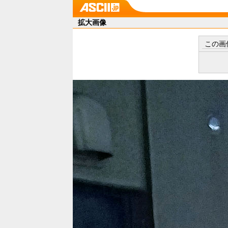
拡大画像
この画