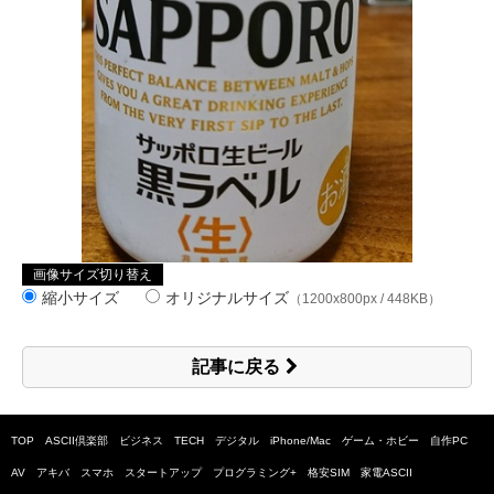
画像サイズ切り替え
縮小サイズ
オリジナルサイズ
（1200x800px / 448KB）
記事に戻る
TOP
ASCII倶楽部
ビジネス
TECH
デジタル
iPhone/Mac
ゲーム・ホビー
自作PC
AV
アキバ
スマホ
スタートアップ
プログラミング+
格安SIM
家電ASCII