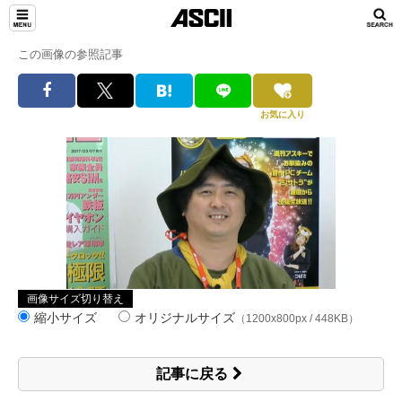
この画像の参照記事
お気に入り
画像サイズ切り替え
縮小サイズ
オリジナルサイズ
（1200x800px / 448KB）
記事に戻る