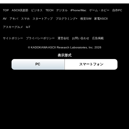
TOP
ASCII倶楽部
ビジネス
TECH
デジタル
iPhone/Mac
ゲーム・ホビー
自作PC
AV
アキバ
スマホ
スタートアップ
プログラミング+
格安SIM
家電ASCII
アスキーグルメ
IoT
サイトポリシー
プライバシーポリシー
運営会社
お問い合わせ
広告掲載
© KADOKAWA ASCII Research Laboratories, Inc.
2026
表示形式
PC
スマートフォン