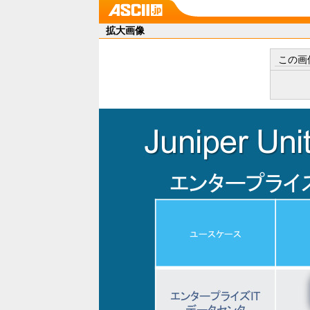
拡大画像
この画