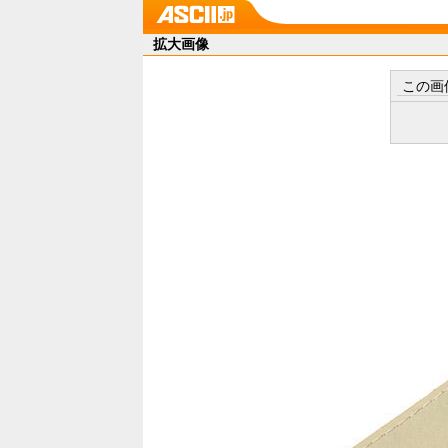
拡大画像
この画