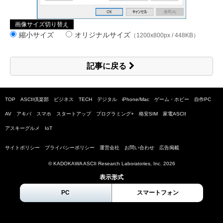
画像サイズ切り替え
縮小サイズ
オリジナルサイズ
（1200x800px / 448KB）
記事に戻る
TOP
ASCII倶楽部
ビジネス
TECH
デジタル
iPhone/Mac
ゲーム・ホビー
自作PC
AV
アキバ
スマホ
スタートアップ
プログラミング+
格安SIM
家電ASCII
アスキーグルメ
IoT
サイトポリシー
プライバシーポリシー
運営会社
お問い合わせ
広告掲載
© KADOKAWA ASCII Research Laboratories, Inc.
2026
表示形式
PC
スマートフォン