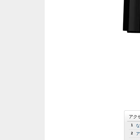
アク
1
な
2
ア