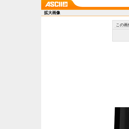
拡大画像
この画