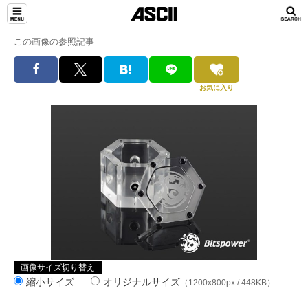
この画像の参照記事
お気に入り
画像サイズ切り替え
縮小サイズ
オリジナルサイズ
（1200x800px / 448KB）