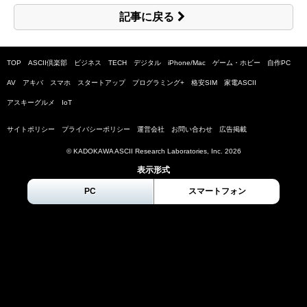
記事に戻る
TOP
ASCII倶楽部
ビジネス
TECH
デジタル
iPhone/Mac
ゲーム・ホビー
自作PC
AV
アキバ
スマホ
スタートアップ
プログラミング+
格安SIM
家電ASCII
アスキーグルメ
IoT
サイトポリシー
プライバシーポリシー
運営会社
お問い合わせ
広告掲載
© KADOKAWA ASCII Research Laboratories, Inc.
2026
表示形式
PC
スマートフォン