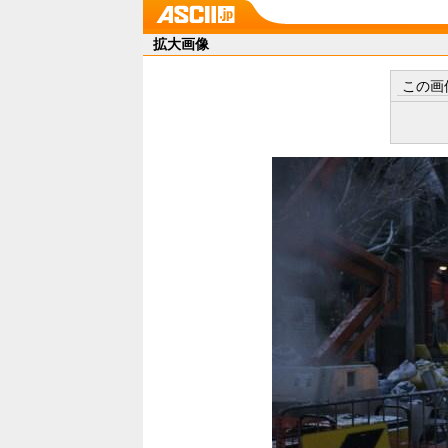
拡大画像
この画