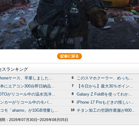
セスランキング
Phoneケース、卒業しました...
6
このスマホクーラー、めっち...
本にエアコン300台即日納品...
7
【今日から】最大30％ポイン...
OTOがリコール中の温水洗浄...
8
Galaxy Z Fold8を使ってわか...
ンカーがリコール中のモバ...
9
iPhone 17 Proもどきの怪しい...
コモ「ahamo」が10GB増量し...
10
チタン加工の空調作業服が800...
期間：
2026年07月30日~2026年08月05日