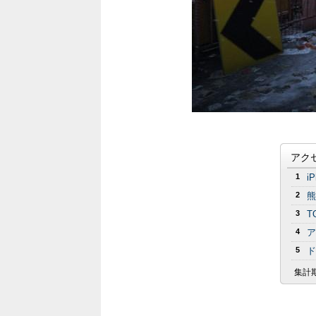
アク
1
i
2
熊
3
T
4
ア
5
ド
集計