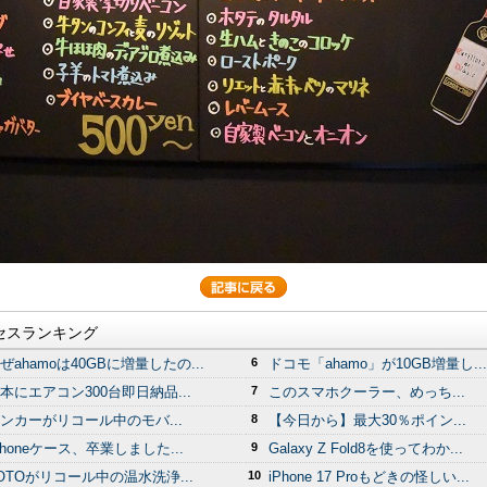
セスランキング
ぜahamoは40GBに増量したの...
6
ドコモ「ahamo」が10GB増量し...
本にエアコン300台即日納品...
7
このスマホクーラー、めっち...
ンカーがリコール中のモバ...
8
【今日から】最大30％ポイン...
Phoneケース、卒業しました...
9
Galaxy Z Fold8を使ってわか...
OTOがリコール中の温水洗浄...
10
iPhone 17 Proもどきの怪しい...