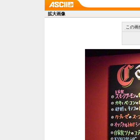
拡大画像
この画