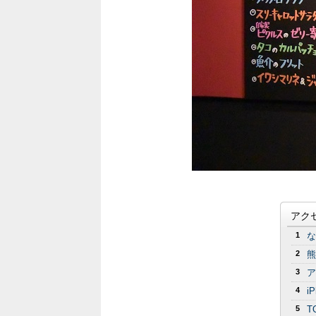
アク
1
な
2
熊
3
ア
4
i
5
T