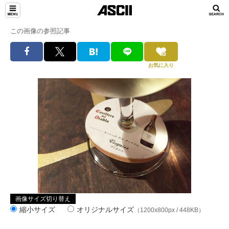
この画像の参照記事
お気に入り
画像サイズ切り替え
縮小サイズ
オリジナルサイズ
（1200x800px / 448KB）