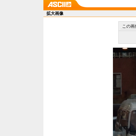
拡大画像
この画