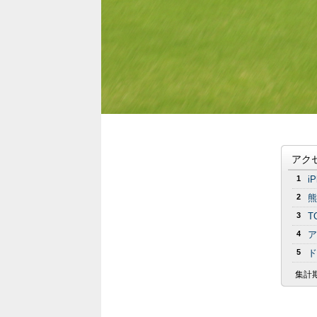
アク
1
i
2
熊
3
T
4
ア
5
ド
集計