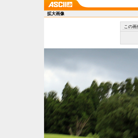
拡大画像
この画