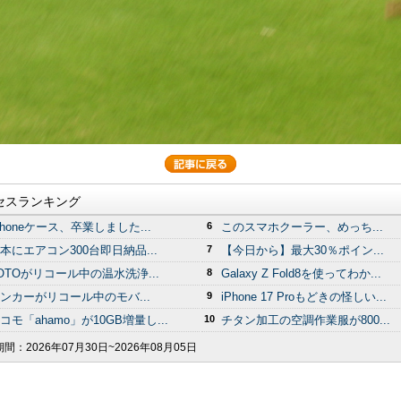
セスランキング
Phoneケース、卒業しました...
6
このスマホクーラー、めっち...
本にエアコン300台即日納品...
7
【今日から】最大30％ポイン...
OTOがリコール中の温水洗浄...
8
Galaxy Z Fold8を使ってわか...
ンカーがリコール中のモバ...
9
iPhone 17 Proもどきの怪しい...
コモ「ahamo」が10GB増量し...
10
チタン加工の空調作業服が800...
期間：
2026年07月30日~2026年08月05日