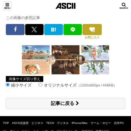
この画像の参照記事
お気に入り
画像サイズ切り替え
縮小サイズ
オリジナルサイズ
（1200x800px / 448KB）
記事に戻る
TOP
ASCII倶楽部
ビジネス
TECH
デジタル
iPhone/Mac
ゲーム・ホビー
自作PC