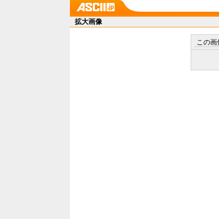
拡大画像
この画