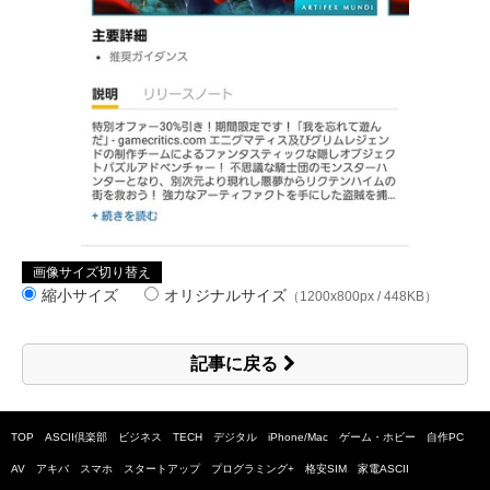
画像サイズ切り替え
縮小サイズ
オリジナルサイズ
（1200x800px / 448KB）
記事に戻る
TOP
ASCII倶楽部
ビジネス
TECH
デジタル
iPhone/Mac
ゲーム・ホビー
自作PC
AV
アキバ
スマホ
スタートアップ
プログラミング+
格安SIM
家電ASCII