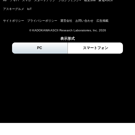
AV
アキバ
スマホ
スタートアップ
プログラミング+
格安SIM
家電ASCII
アスキーグルメ
IoT
サイトポリシー
プライバシーポリシー
運営会社
お問い合わせ
広告掲載
© KADOKAWA ASCII Research Laboratories, Inc.
2026
表示形式
PC
スマートフォン