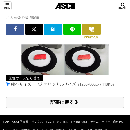
この画像の参照記事
お気に入り
画像サイズ切り替え
縮小サイズ
オリジナルサイズ
（1200x800px / 448KB）
記事に戻る
TOP
ASCII倶楽部
ビジネス
TECH
デジタル
iPhone/Mac
ゲーム・ホビー
自作PC