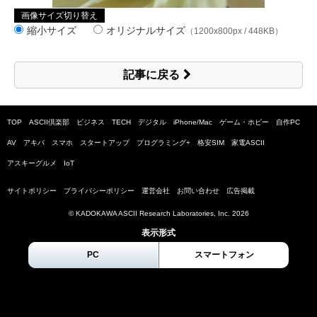
画像サイズ切り替え
縮小サイズ
オリジナルサイズ
（1200x800px / 448KB）
記事に戻る
TOP
ASCII倶楽部
ビジネス
TECH
デジタル
iPhone/Mac
ゲーム・ホビー
自作PC
AV
アキバ
スマホ
スタートアップ
プログラミング+
格安SIM
家電ASCII
アスキーグルメ
IoT
サイトポリシー
プライバシーポリシー
運営会社
お問い合わせ
広告掲載
© KADOKAWA ASCII Research Laboratories, Inc.
2026
表示形式
PC
スマートフォン