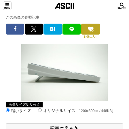
この画像の参照記事
お気に入り
画像サイズ切り替え
縮小サイズ
オリジナルサイズ
（1200x800px / 448KB）
記事に戻る