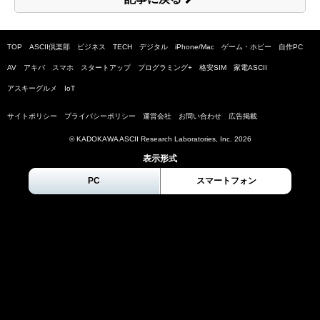
TOP
ASCII倶楽部
ビジネス
TECH
デジタル
iPhone/Mac
ゲーム・ホビー
自作PC
AV
アキバ
スマホ
スタートアップ
プログラミング+
格安SIM
家電ASCII
アスキーグルメ
IoT
サイトポリシー
プライバシーポリシー
運営会社
お問い合わせ
広告掲載
© KADOKAWA ASCII Research Laboratories, Inc.
2026
表示形式
PC
スマートフォン