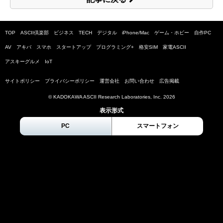
TOP
ASCII倶楽部
ビジネス
TECH
デジタル
iPhone/Mac
ゲーム・ホビー
自作PC
AV
アキバ
スマホ
スタートアップ
プログラミング+
格安SIM
家電ASCII
アスキーグルメ
IoT
サイトポリシー
プライバシーポリシー
運営会社
お問い合わせ
広告掲載
© KADOKAWA ASCII Research Laboratories, Inc.
2026
表示形式
PC
スマートフォン