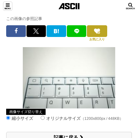
この画像の参照記事
お気に入り
画像サイズ切り替え
縮小サイズ
オリジナルサイズ
（1200x800px / 448KB）
記事に戻る