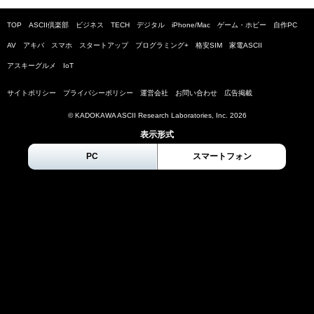
TOP
ASCII倶楽部
ビジネス
TECH
デジタル
iPhone/Mac
ゲーム・ホビー
自作PC
AV
アキバ
スマホ
スタートアップ
プログラミング+
格安SIM
家電ASCII
アスキーグルメ
IoT
サイトポリシー
プライバシーポリシー
運営会社
お問い合わせ
広告掲載
© KADOKAWA ASCII Research Laboratories, Inc.
2026
表示形式
PC
スマートフォン