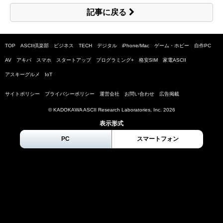
記事に戻る
TOP
ASCII倶楽部
ビジネス
TECH
デジタル
iPhone/Mac
ゲーム・ホビー
自作PC
AV
アキバ
スマホ
スタートアップ
プログラミング+
格安SIM
家電ASCII
アスキーグルメ
IoT
サイトポリシー
プライバシーポリシー
運営会社
お問い合わせ
広告掲載
© KADOKAWA ASCII Research Laboratories, Inc.
2026
表示形式
PC
スマートフォン