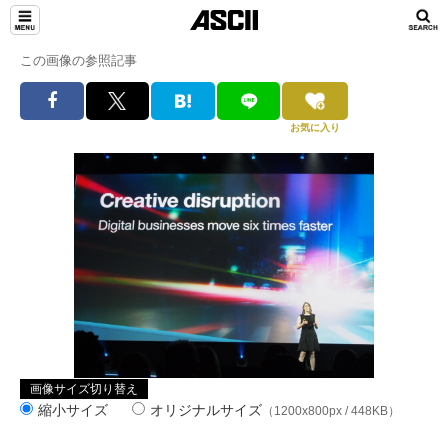
この画像の参照記事
お気に入り
画像サイズ切り替え
縮小サイズ
オリジナルサイズ
（1200x800px / 448KB）