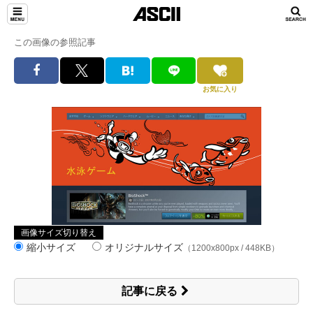
この画像の参照記事
お気に入り
画像サイズ切り替え
縮小サイズ
オリジナルサイズ
（1200x800px / 448KB）
記事に戻る