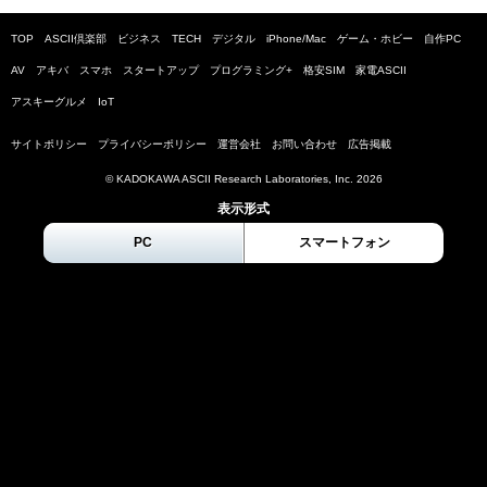
TOP
ASCII倶楽部
ビジネス
TECH
デジタル
iPhone/Mac
ゲーム・ホビー
自作PC
AV
アキバ
スマホ
スタートアップ
プログラミング+
格安SIM
家電ASCII
アスキーグルメ
IoT
サイトポリシー
プライバシーポリシー
運営会社
お問い合わせ
広告掲載
© KADOKAWA ASCII Research Laboratories, Inc.
2026
表示形式
PC
スマートフォン