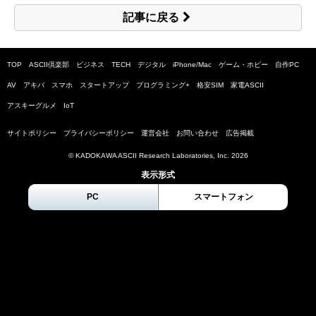
記事に戻る
TOP
ASCII倶楽部
ビジネス
TECH
デジタル
iPhone/Mac
ゲーム・ホビー
自作PC
AV
アキバ
スマホ
スタートアップ
プログラミング+
格安SIM
家電ASCII
アスキーグルメ
IoT
サイトポリシー
プライバシーポリシー
運営会社
お問い合わせ
広告掲載
© KADOKAWA ASCII Research Laboratories, Inc.
2026
表示形式
PC
スマートフォン