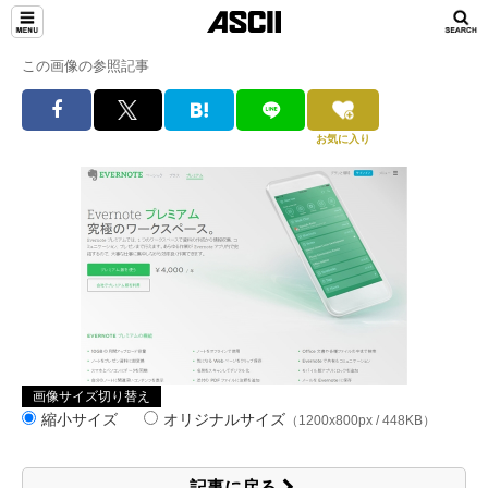
この画像の参照記事
お気に入り
画像サイズ切り替え
縮小サイズ
オリジナルサイズ
（1200x800px / 448KB）
記事に戻る