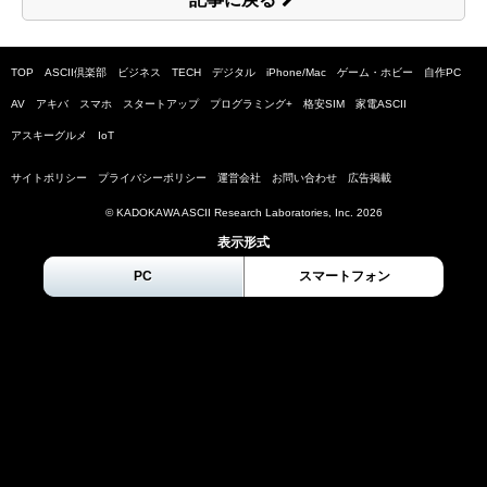
TOP
ASCII倶楽部
ビジネス
TECH
デジタル
iPhone/Mac
ゲーム・ホビー
自作PC
AV
アキバ
スマホ
スタートアップ
プログラミング+
格安SIM
家電ASCII
アスキーグルメ
IoT
サイトポリシー
プライバシーポリシー
運営会社
お問い合わせ
広告掲載
© KADOKAWA ASCII Research Laboratories, Inc.
2026
表示形式
PC
スマートフォン