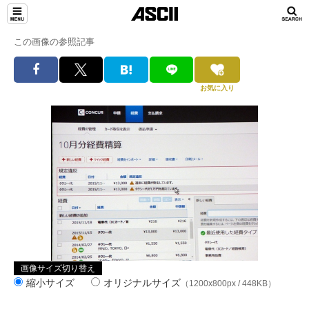
この画像の参照記事
お気に入り
画像サイズ切り替え
縮小サイズ
オリジナルサイズ
（1200x800px / 448KB）