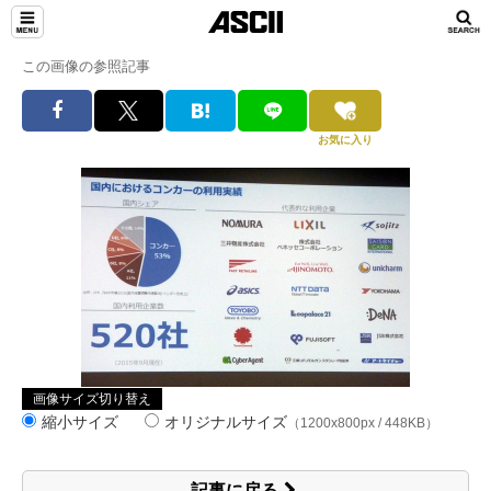
この画像の参照記事
お気に入り
画像サイズ切り替え
縮小サイズ
オリジナルサイズ
（1200x800px / 448KB）
記事に戻る