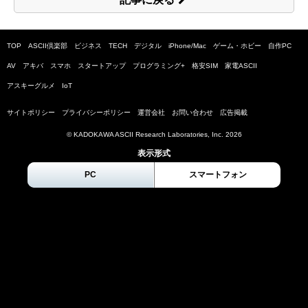
TOP
ASCII倶楽部
ビジネス
TECH
デジタル
iPhone/Mac
ゲーム・ホビー
自作PC
AV
アキバ
スマホ
スタートアップ
プログラミング+
格安SIM
家電ASCII
アスキーグルメ
IoT
サイトポリシー
プライバシーポリシー
運営会社
お問い合わせ
広告掲載
© KADOKAWA ASCII Research Laboratories, Inc.
2026
表示形式
PC
スマートフォン