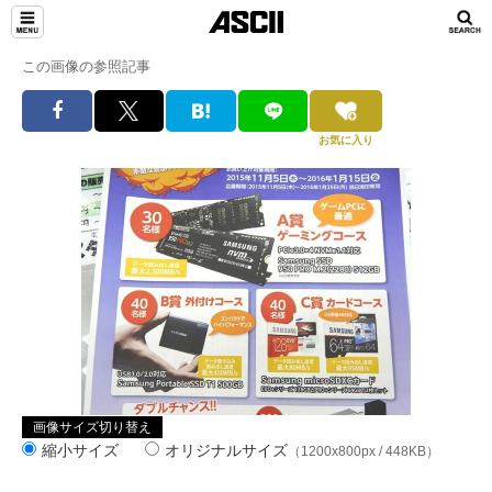
この画像の参照記事
お気に入り
画像サイズ切り替え
縮小サイズ
オリジナルサイズ
（1200x800px / 448KB）