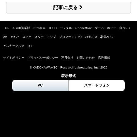
記事に戻る
TOP
ASCII倶楽部
ビジネス
TECH
デジタル
iPhone/Mac
ゲーム・ホビー
自作PC
AV
アキバ
スマホ
スタートアップ
プログラミング+
格安SIM
家電ASCII
アスキーグルメ
IoT
サイトポリシー
プライバシーポリシー
運営会社
お問い合わせ
広告掲載
© KADOKAWA ASCII Research Laboratories, Inc.
2026
表示形式
PC
スマートフォン