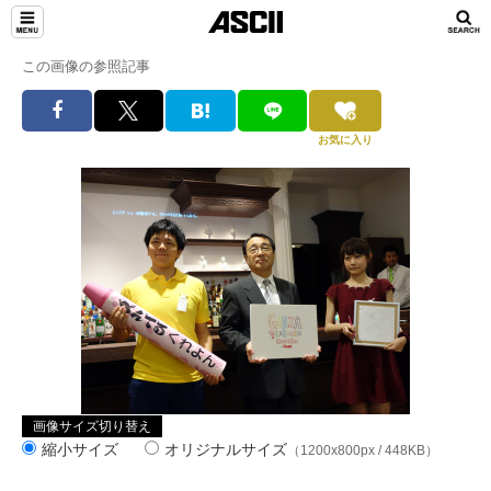
この画像の参照記事
お気に入り
画像サイズ切り替え
縮小サイズ
オリジナルサイズ
（1200x800px / 448KB）