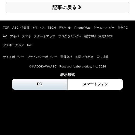
記事に戻る
TOP
ASCII倶楽部
ビジネス
TECH
デジタル
iPhone/Mac
ゲーム・ホビー
自作PC
AV
アキバ
スマホ
スタートアップ
プログラミング+
格安SIM
家電ASCII
アスキーグルメ
IoT
サイトポリシー
プライバシーポリシー
運営会社
お問い合わせ
広告掲載
© KADOKAWA ASCII Research Laboratories, Inc.
2026
表示形式
PC
スマートフォン