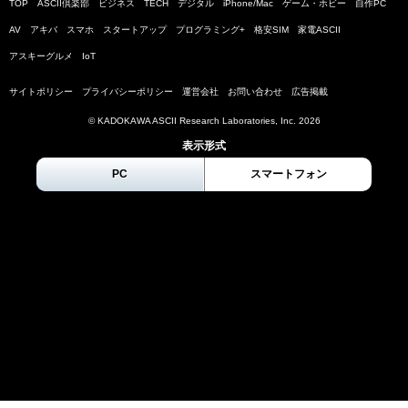
TOP
ASCII倶楽部
ビジネス
TECH
デジタル
iPhone/Mac
ゲーム・ホビー
自作PC
AV
アキバ
スマホ
スタートアップ
プログラミング+
格安SIM
家電ASCII
アスキーグルメ
IoT
サイトポリシー
プライバシーポリシー
運営会社
お問い合わせ
広告掲載
© KADOKAWA ASCII Research Laboratories, Inc.
2026
表示形式
PC
スマートフォン