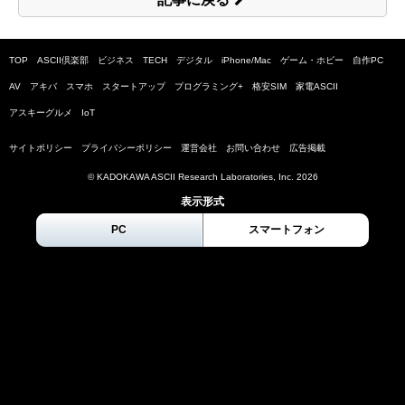
TOP
ASCII倶楽部
ビジネス
TECH
デジタル
iPhone/Mac
ゲーム・ホビー
自作PC
AV
アキバ
スマホ
スタートアップ
プログラミング+
格安SIM
家電ASCII
アスキーグルメ
IoT
サイトポリシー
プライバシーポリシー
運営会社
お問い合わせ
広告掲載
© KADOKAWA ASCII Research Laboratories, Inc.
2026
表示形式
PC
スマートフォン