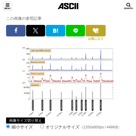
この画像の参照記事
お気に入り
画像サイズ切り替え
縮小サイズ
オリジナルサイズ
（1200x800px / 448KB）