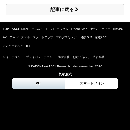
記事に戻る
TOP
ASCII倶楽部
ビジネス
TECH
デジタル
iPhone/Mac
ゲーム・ホビー
自作PC
AV
アキバ
スマホ
スタートアップ
プログラミング+
格安SIM
家電ASCII
アスキーグルメ
IoT
サイトポリシー
プライバシーポリシー
運営会社
お問い合わせ
広告掲載
© KADOKAWA ASCII Research Laboratories, Inc.
2026
表示形式
PC
スマートフォン