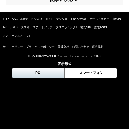
TOP
ASCII倶楽部
ビジネス
TECH
デジタル
iPhone/Mac
ゲーム・ホビー
自作PC
AV
アキバ
スマホ
スタートアップ
プログラミング+
格安SIM
家電ASCII
アスキーグルメ
IoT
サイトポリシー
プライバシーポリシー
運営会社
お問い合わせ
広告掲載
© KADOKAWA ASCII Research Laboratories, Inc.
2026
表示形式
PC
スマートフォン