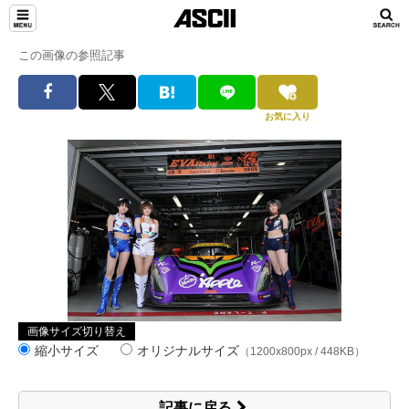
この画像の参照記事
お気に入り
画像サイズ切り替え
縮小サイズ
オリジナルサイズ
（1200x800px / 448KB）
記事に戻る