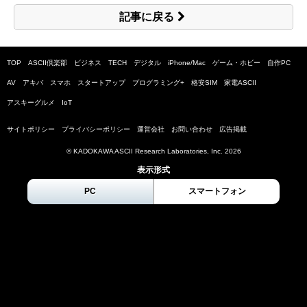
記事に戻る
TOP
ASCII倶楽部
ビジネス
TECH
デジタル
iPhone/Mac
ゲーム・ホビー
自作PC
AV
アキバ
スマホ
スタートアップ
プログラミング+
格安SIM
家電ASCII
アスキーグルメ
IoT
サイトポリシー
プライバシーポリシー
運営会社
お問い合わせ
広告掲載
© KADOKAWA ASCII Research Laboratories, Inc.
2026
表示形式
PC
スマートフォン