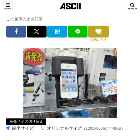
この画像の参照記事
お気に入り
画像サイズ切り替え
縮小サイズ
オリジナルサイズ
（1200x800px / 448KB）