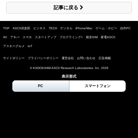
記事に戻る
TOP
ASCII倶楽部
ビジネス
TECH
デジタル
iPhone/Mac
ゲーム・ホビー
自作PC
AV
アキバ
スマホ
スタートアップ
プログラミング+
格安SIM
家電ASCII
アスキーグルメ
IoT
サイトポリシー
プライバシーポリシー
運営会社
お問い合わせ
広告掲載
© KADOKAWA ASCII Research Laboratories, Inc.
2026
表示形式
PC
スマートフォン