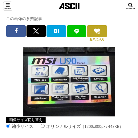
この画像の参照記事
お気に入り
画像サイズ切り替え
縮小サイズ
オリジナルサイズ
（1200x800px / 448KB）