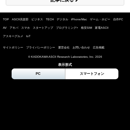
TOP
ASCII倶楽部
ビジネス
TECH
デジタル
iPhone/Mac
ゲーム・ホビー
自作PC
AV
アキバ
スマホ
スタートアップ
プログラミング+
格安SIM
家電ASCII
アスキーグルメ
IoT
サイトポリシー
プライバシーポリシー
運営会社
お問い合わせ
広告掲載
© KADOKAWA ASCII Research Laboratories, Inc.
2026
表示形式
PC
スマートフォン