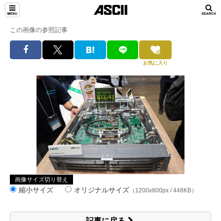
この画像の参照記事
お気に入り
画像サイズ切り替え
縮小サイズ
オリジナルサイズ
（1200x800px / 448KB）
記事に戻る