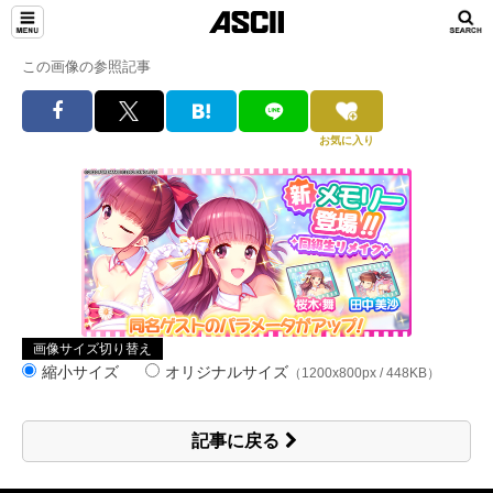
この画像の参照記事
お気に入り
画像サイズ切り替え
縮小サイズ
オリジナルサイズ
（1200x800px / 448KB）
記事に戻る