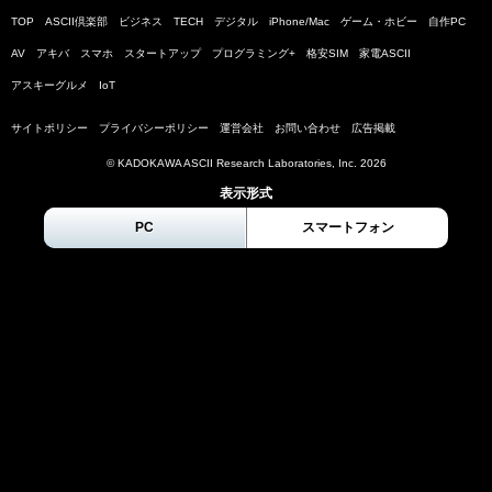
TOP
ASCII倶楽部
ビジネス
TECH
デジタル
iPhone/Mac
ゲーム・ホビー
自作PC
AV
アキバ
スマホ
スタートアップ
プログラミング+
格安SIM
家電ASCII
アスキーグルメ
IoT
サイトポリシー
プライバシーポリシー
運営会社
お問い合わせ
広告掲載
© KADOKAWA ASCII Research Laboratories, Inc.
2026
表示形式
PC
スマートフォン