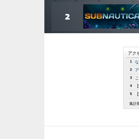
アク
1
な
2
ア
3
こ
4
【
5
【
集計