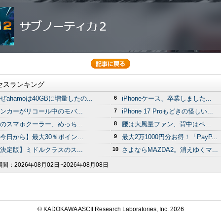
セスランキング
ぜahamoは40GBに増量したの...
6
iPhoneケース、卒業しました...
ンカーがリコール中のモバ...
7
iPhone 17 Proもどきの怪しい...
のスマホクーラー、めっち...
8
腰は大風量ファン、背中はペ...
今日から】最大30％ポイン...
9
最大2万1000円分お得！「PayP...
決定版】ミドルクラスのス...
10
さよならMAZDA2。消えゆくマ...
期間：
2026年08月02日~2026年08月08日
© KADOKAWA ASCII Research Laboratories, Inc.
2026