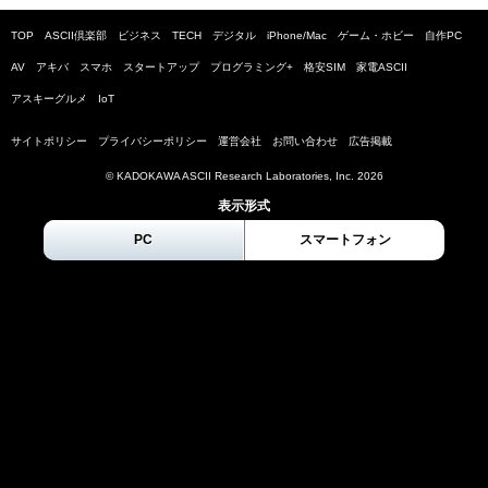
TOP
ASCII倶楽部
ビジネス
TECH
デジタル
iPhone/Mac
ゲーム・ホビー
自作PC
AV
アキバ
スマホ
スタートアップ
プログラミング+
格安SIM
家電ASCII
アスキーグルメ
IoT
サイトポリシー
プライバシーポリシー
運営会社
お問い合わせ
広告掲載
© KADOKAWA ASCII Research Laboratories, Inc.
2026
表示形式
PC
スマートフォン