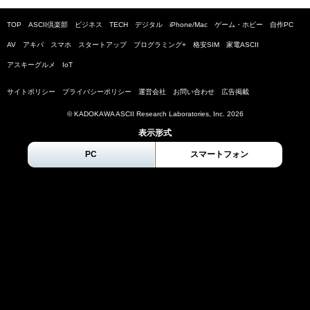
TOP
ASCII倶楽部
ビジネス
TECH
デジタル
iPhone/Mac
ゲーム・ホビー
自作PC
AV
アキバ
スマホ
スタートアップ
プログラミング+
格安SIM
家電ASCII
アスキーグルメ
IoT
サイトポリシー
プライバシーポリシー
運営会社
お問い合わせ
広告掲載
© KADOKAWA ASCII Research Laboratories, Inc.
2026
表示形式
PC
スマートフォン