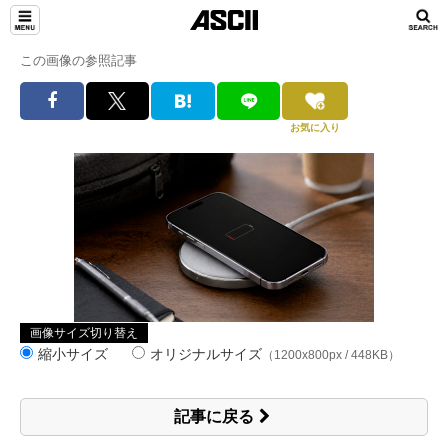
この画像の参照記事
お気に入り
画像サイズ切り替え
縮小サイズ
オリジナルサイズ
（1200x800px / 448KB）
記事に戻る