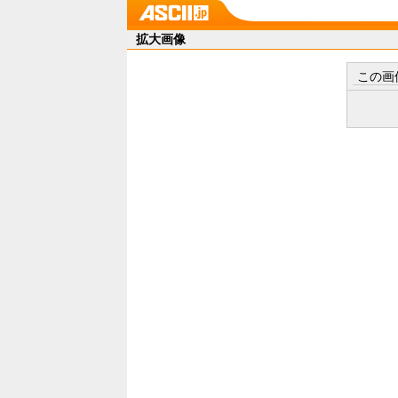
拡大画像
この画