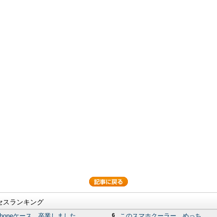
セスランキング
Phoneケース、卒業しました...
6
このスマホクーラー、めっち...