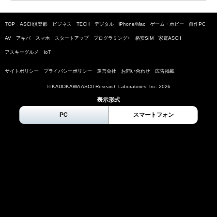
TOP
ASCII倶楽部
ビジネス
TECH
デジタル
iPhone/Mac
ゲーム・ホビー
自作PC
AV
アキバ
スマホ
スタートアップ
プログラミング+
格安SIM
家電ASCII
アスキーグルメ
IoT
サイトポリシー
プライバシーポリシー
運営会社
お問い合わせ
広告掲載
© KADOKAWA ASCII Research Laboratories, Inc.
2026
表示形式
PC
スマートフォン