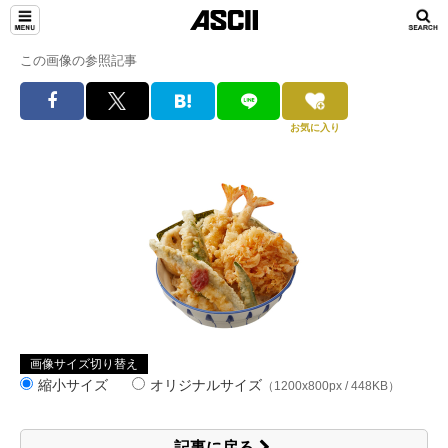
この画像の参照記事
お気に入り
画像サイズ切り替え
縮小サイズ
オリジナルサイズ
（1200x800px / 448KB）
記事に戻る