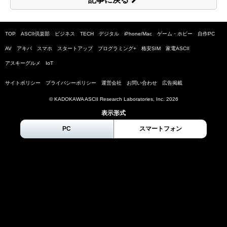
TOP
ASCII倶楽部
ビジネス
TECH
デジタル
iPhone/Mac
ゲーム・ホビー
自作PC
AV
アキバ
スマホ
スタートアップ
プログラミング+
格安SIM
家電ASCII
アスキーグルメ
IoT
サイトポリシー
プライバシーポリシー
運営会社
お問い合わせ
広告掲載
© KADOKAWA ASCII Research Laboratories, Inc.
2026
表示形式
PC
スマートフォン