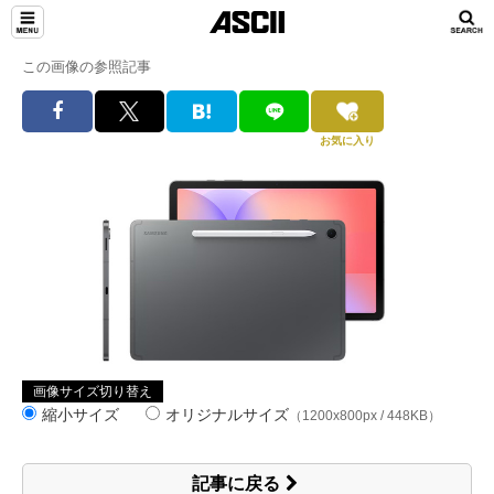
この画像の参照記事
お気に入り
画像サイズ切り替え
縮小サイズ
オリジナルサイズ
（1200x800px / 448KB）
記事に戻る