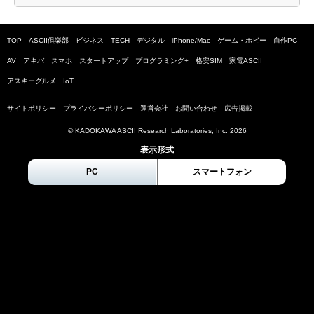
TOP
ASCII倶楽部
ビジネス
TECH
デジタル
iPhone/Mac
ゲーム・ホビー
自作PC
AV
アキバ
スマホ
スタートアップ
プログラミング+
格安SIM
家電ASCII
アスキーグルメ
IoT
サイトポリシー
プライバシーポリシー
運営会社
お問い合わせ
広告掲載
© KADOKAWA ASCII Research Laboratories, Inc.
2026
表示形式
PC
スマートフォン