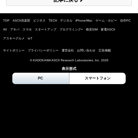
TOP
ASCII倶楽部
ビジネス
TECH
デジタル
iPhone/Mac
ゲーム・ホビー
自作PC
AV
アキバ
スマホ
スタートアップ
プログラミング+
格安SIM
家電ASCII
アスキーグルメ
IoT
サイトポリシー
プライバシーポリシー
運営会社
お問い合わせ
広告掲載
© KADOKAWA ASCII Research Laboratories, Inc.
2026
表示形式
PC
スマートフォン