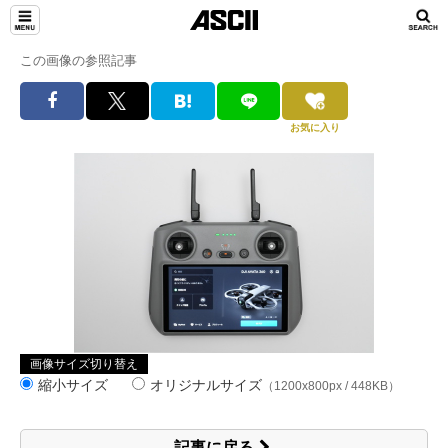
この画像の参照記事
お気に入り
画像サイズ切り替え
縮小サイズ
オリジナルサイズ
（1200x800px / 448KB）
記事に戻る